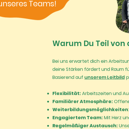
unseres
Teams!
Warum Du Teil von 
Bei uns erwartet dich ein Arbeitsu
deine Stärken fördert und Raum fü
Basierend auf
unserem Leitbild
p
Flexibilität:
Arbeitszeiten und Auf
Familiärer Atmosphäre:
Offene
Weiterbildungsmöglichkeiten
Engagiertem Team:
Mit Herz un
Regelmäßiger Austausch:
Unse