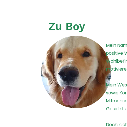
Zu Boy
Mein Name
positive
Wohlbefin
motiviere
Mein Wese
sowie Kör
Mitmensch
Gesicht z
Doch nich